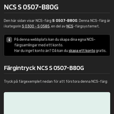
NCS S 0507-B80G
Den här sidan visar NCS-färg
S 0507-B80G
. Denna NCS-färg är
i kategorin
S 0300 - S 0585
, en del av
NCS
-färgsystemet.
På denna webbplats kan du skapa dina egna NCS-
färgsamlingar med ett konto.
Har du inget konto än? Då kan du
skapa ett konto
gratis.
Färgintryck NCS S 0507-B80G
Tryck på färgexemplet nedan för att förstora denna NCS-färg: