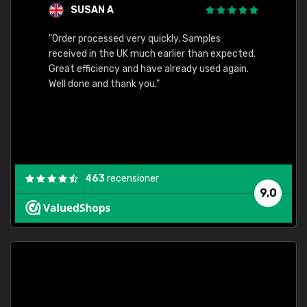
SUSAN A
"Order processed very quickly. Samples
"Sent 
received in the UK much earlier than expected.
Great efficiency and have already used again.
Well done and thank you."
463
recensioner
9,0