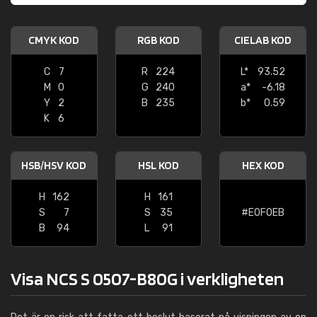
CMYK KOD
RGB KOD
CIELAB KOD
C
7
R
224
L*
93.52
M
0
G
240
a*
-6.18
Y
2
B
235
b*
0.59
K
6
HSB/HSV KOD
HSL KOD
HEX KOD
H
162
H
161
S
7
S
35
#E0F0EB
B
94
L
91
Visa NCS S 0507-B80G i verkligheten