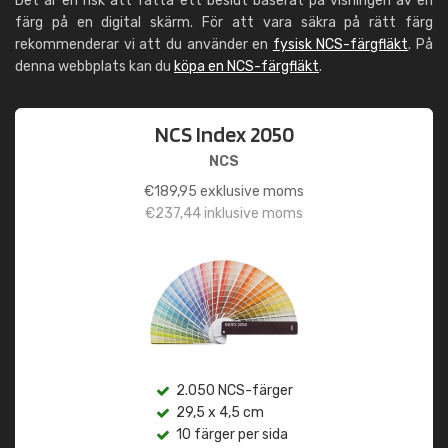
Det är en risk att fatta ett beslut baserat på visningen av en
färg på en digital skärm. För att vara säkra på rätt färg
rekommenderar vi att du använder en
fysisk NCS-färgfläkt
. På
denna webbplats kan du
köpa en NCS-färgfläkt
.
NCS Index 2050
NCS
€
189,95
exklusive moms
€
237,44
inklusive moms
2.050 NCS-färger
29,5 x 4,5 cm
10 färger per sida