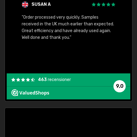
SUSAN A
"Order processed very quickly. Samples
"Sent 
received in the UK much earlier than expected.
Great efficiency and have already used again.
Well done and thank you."
463
recensioner
9,0