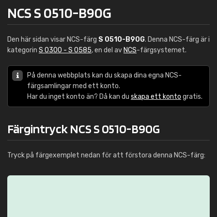
NCS S 0510-B90G
Den här sidan visar NCS-färg
S 0510-B90G
. Denna NCS-färg är i
kategorin
S 0300 - S 0585
, en del av
NCS
-färgsystemet.
På denna webbplats kan du skapa dina egna NCS-
färgsamlingar med ett konto.
Har du inget konto än? Då kan du
skapa ett konto
gratis.
Färgintryck NCS S 0510-B90G
Tryck på färgexemplet nedan för att förstora denna NCS-färg: