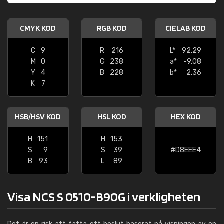
CMYK KOD
RGB KOD
CIELAB KOD
C
9
R
216
L*
92.29
M
0
G
238
a*
-9.08
Y
4
B
228
b*
2.36
K
7
HSB/HSV KOD
HSL KOD
HEX KOD
H
151
H
153
S
9
S
39
#D8EEE4
B
93
L
89
Visa NCS S 0510-B90G i verkligheten