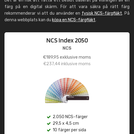
Det är en risk att fatta ett beslut baserat på visningen av en
färg på en digital skärm. För att vara säkra på rätt färg
rekommenderar vi att du använder en
fysisk NCS-färgfläkt
. På
denna webbplats kan du
köpa en NCS-färgfläkt
.
NCS Index 2050
NCS
€
189,95
exklusive moms
€
237,44
inklusive moms
2.050 NCS-färger
29,5 x 4,5 cm
10 färger per sida