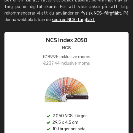
Det är en risk att fatta ett beslut baserat på visningen av en
färg på en digital skärm. För att vara säkra på rätt färg
rekommenderar vi att du använder en
fysisk NCS-färgfläkt
. På
denna webbplats kan du
köpa en NCS-färgfläkt
.
NCS Index 2050
NCS
€
189,95
exklusive moms
€
237,44
inklusive moms
2.050 NCS-färger
29,5 x 4,5 cm
10 färger per sida