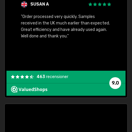
SUSAN A
"Order processed very quickly. Samples
"Sent 
received in the UK much earlier than expected.
Great efficiency and have already used again.
Well done and thank you."
463
recensioner
9,0