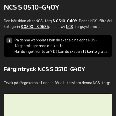
NCS S 0510-G40Y
Den här sidan visar NCS-färg
S 0510-G40Y
. Denna NCS-färg är i
kategorin
S 0300 - S 0585
, en del av
NCS
-färgsystemet.
På denna webbplats kan du skapa dina egna NCS-
färgsamlingar med ett konto.
Har du inget konto än? Då kan du
skapa ett konto
gratis.
Färgintryck NCS S 0510-G40Y
Tryck på färgexemplet nedan för att förstora denna NCS-färg: