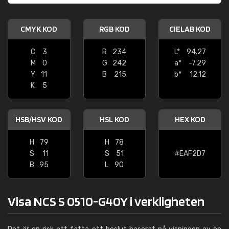
CMYK KOD
RGB KOD
CIELAB KOD
C
3
R
234
L*
94.27
M
0
G
242
a*
-7.29
Y
11
B
215
b*
12.12
K
5
HSB/HSV KOD
HSL KOD
HEX KOD
H
79
H
78
S
11
S
51
#EAF2D7
B
95
L
90
Visa NCS S 0510-G40Y i verkligheten