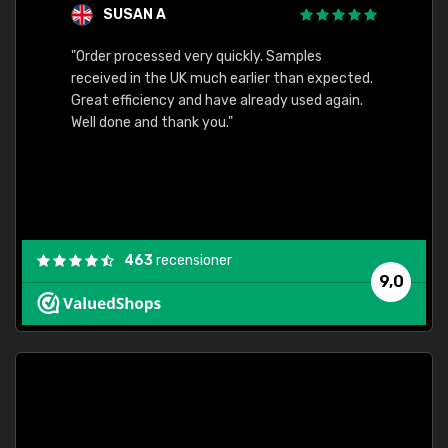
SUSAN A
"Order processed very quickly. Samples
"Sent 
received in the UK much earlier than expected.
Great efficiency and have already used again.
Well done and thank you."
463
recensioner
9,0