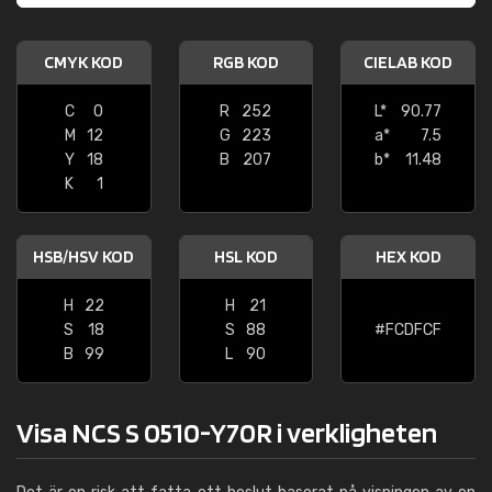
CMYK KOD
RGB KOD
CIELAB KOD
C
0
R
252
L*
90.77
M
12
G
223
a*
7.5
Y
18
B
207
b*
11.48
K
1
HSB/HSV KOD
HSL KOD
HEX KOD
H
22
H
21
S
18
S
88
#FCDFCF
B
99
L
90
Visa NCS S 0510-Y70R i verkligheten