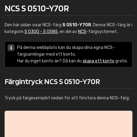
NCS S 0510-Y70R
Den här sidan visar NCS-färg
S 0510-Y70R
. Denna NCS-färg är i
kategorin
S 0300 - S 0585
, en del av
NCS
-färgsystemet.
På denna webbplats kan du skapa dina egna NCS-
färgsamlingar med ett konto.
Har du inget konto än? Då kan du
skapa ett konto
gratis.
Färgintryck NCS S 0510-Y70R
Tryck på färgexemplet nedan för att förstora denna NCS-färg: