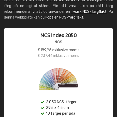
Det är en risk att fatta ett beslut baserat på visningen av en
färg på en digital skärm. För att vara säkra på rätt färg
rekommenderar vi att du använder en
fysisk NCS-färgfläkt
. På
denna webbplats kan du
köpa en NCS-färgfläkt
.
NCS Index 2050
NCS
€
189,95
exklusive moms
€
237,44
inklusive moms
2.050 NCS-färger
29,5 x 4,5 cm
10 färger per sida