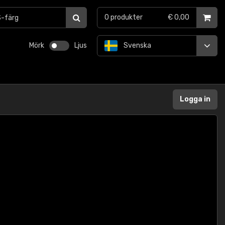
0
produkter
€ 0,00
Mörk
Ljus
Svenska
Logga in