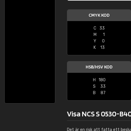
CMYK KOD
C
33
M
1
Y
0
K
13
HSB/HSV KOD
H
180
S
33
B
87
Visa NCS S 0530-B40
Det är en risk att fatta ett besl