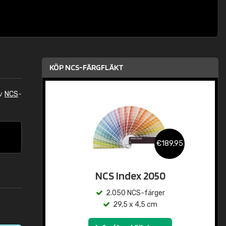
KÖP NCS-FÄRGFLÄKT
av
NCS
-
€189,95
NCS Index 2050
2.050 NCS-färger
29,5 x 4,5 cm