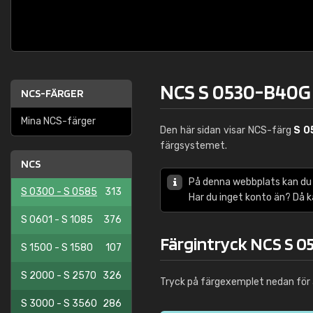
NCS S 0530-B40G
NCS-FÄRGER
Mina NCS-färger
Den här sidan visar NCS-färg
S 0
färgsystemet.
NCS
På denna webbplats kan du
S 0300 - S 0585
313
Har du inget konto än? Då 
S 0601 - S 1085
376
Färgintryck NCS S 
S 1500 - S 1580
107
S 2000 - S 2570
326
Tryck på färgexemplet nedan för 
S 3000 - S 3560
286