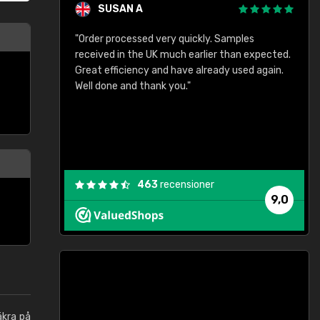
SUSAN A
"Order processed very quickly. Samples
"
"
received in the UK much earlier than expected.
Great efficiency and have already used again.
Well done and thank you."
463
recensioner
9,0
äkra på