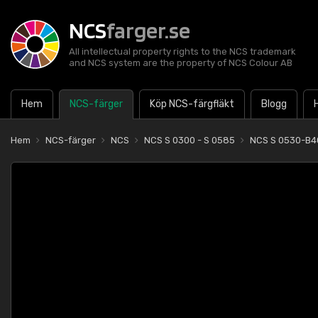
NCS
farger.se
All intellectual property rights to the NCS trademark
and NCS system are the property of NCS Colour AB
Hem
NCS-färger
Köp NCS-färgfläkt
Blogg
Hem
NCS-färger
NCS
NCS S 0300 - S 0585
NCS S 0530-B