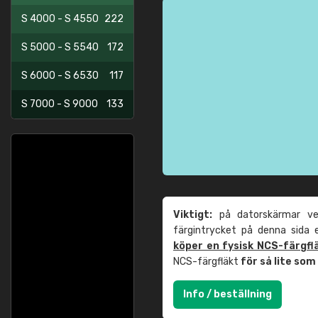
S 4000 - S 4550
222
S 5000 - S 5540
172
S 6000 - S 6530
117
S 7000 - S 9000
133
Viktigt:
på datorskärmar ver
färgintrycket på denna sida
köper en fysisk NCS-färgfl
NCS-färgfläkt
för så lite so
Info / beställning