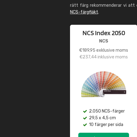
rätt färg rekommenderar vi att
NCS-färgfläkt
.
NCS Index 2050
NCS
€
189,95
exklusive moms
€
237,44
inklusive moms
2.050 NCS-färger
29,5 x 4,5 cm
10 färger per sida