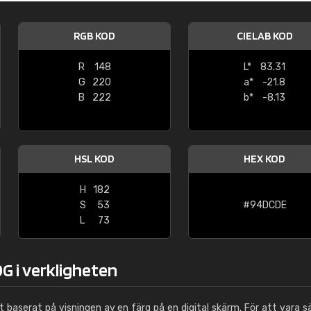
Leinster Home and
Windows
RGB KOD
CIELAB KOD
"Great product and speedy delivery
R
148
L*
83.31
G
220
a*
-21.8
B
222
b*
-8.13
HSL KOD
HEX KOD
H
182
S
53
#94DCDE
L
73
G i verkligheten
ut baserat på visningen av en färg på en digital skärm. För att vara s