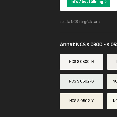
Info / beställning
se alla NCS färgfläktar
Annat NCS s 0300 - s 0
NCS S 0300-N
NCS S 0502-G
N
NCS S 0502-Y
N