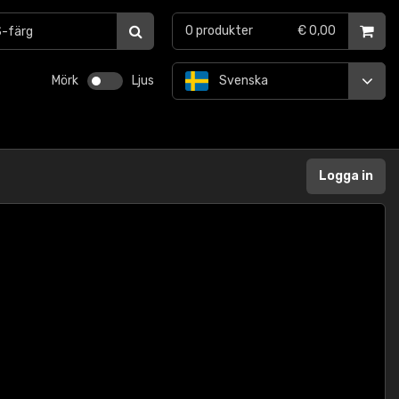
0
produkter
€ 0,00
Mörk
Ljus
Svenska
Logga in