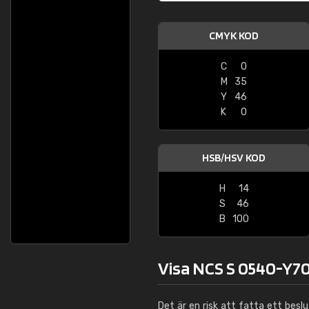
CMYK KOD
C
0
M
35
Y
46
K
0
HSB/HSV KOD
H
14
S
46
B
100
Visa NCS S 0540-Y70
Det är en risk att fatta ett besl