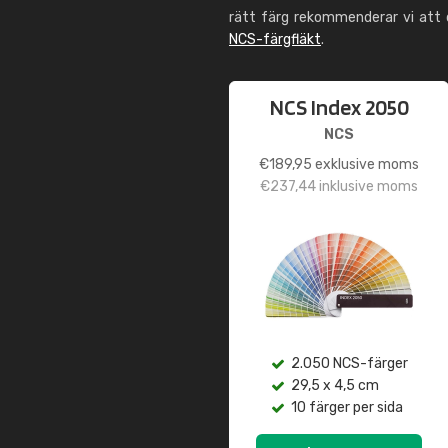
rätt färg rekommenderar vi att
NCS-färgfläkt
.
NCS Index 2050
NCS
€
189,95
exklusive moms
€
237,44
inklusive moms
2.050 NCS-färger
29,5 x 4,5 cm
10 färger per sida