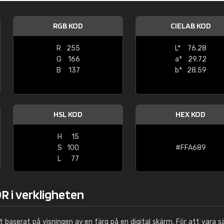
Leinster Home and
Windows
RGB KOD
CIELAB KOD
"Great product and speedy delivery
R
255
L*
76.28
G
166
a*
29.72
B
137
b*
28.59
HSL KOD
HEX KOD
H
15
S
100
#FFA689
L
77
R i verkligheten
ut baserat på visningen av en färg på en digital skärm. För att vara s