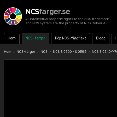
NCS
farger.se
All intellectual property rights to the NCS trademark
and NCS system are the property of NCS Colour AB
Hem
NCS-färger
Köp NCS-färgfläkt
Blogg
Hem
NCS-färger
NCS
NCS S 0300 - S 0585
NCS S 0540-Y7