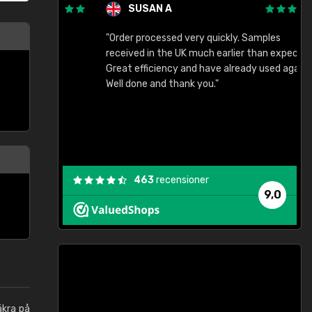
SUSAN A
"Order processed very quickly. Samples
"
"
received in the UK much earlier than expected.
Great efficiency and have already used again.
Well done and thank you."
463
recensioner
9,0
äkra på