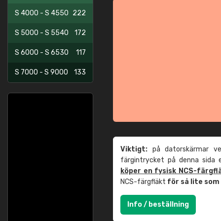
S 4000 - S 4550
222
S 5000 - S 5540
172
S 6000 - S 6530
117
S 7000 - S 9000
133
Viktigt:
på datorskärmar ver
färgintrycket på denna sida
köper en fysisk NCS-färgfl
NCS-färgfläkt
för så lite so
Info / beställning