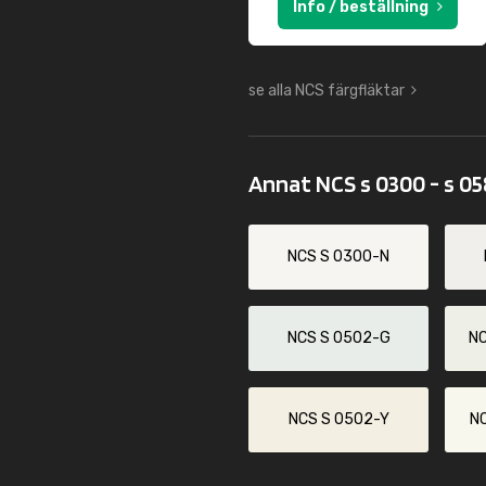
Info / beställning
se alla NCS färgfläktar
Annat NCS s 0300 - s 0
NCS S 0300-N
NCS S 0502-G
N
NCS S 0502-Y
N