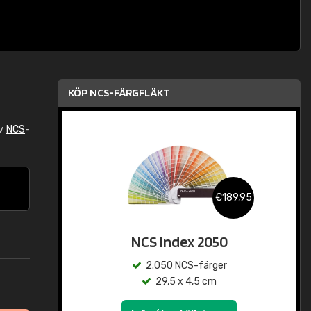
KÖP NCS-FÄRGFLÄKT
av
NCS
-
€189,95
NCS Index 2050
2.050 NCS-färger
29,5 x 4,5 cm