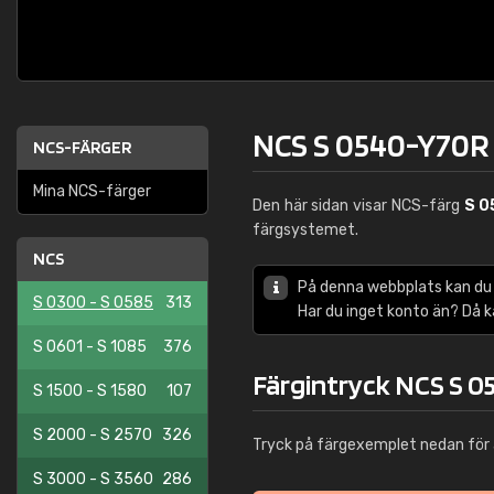
NCS S 0540-Y70R
NCS-FÄRGER
Mina NCS-färger
Den här sidan visar NCS-färg
S 0
färgsystemet.
NCS
På denna webbplats kan du
S 0300 - S 0585
313
Har du inget konto än? Då 
S 0601 - S 1085
376
Färgintryck NCS S 
S 1500 - S 1580
107
S 2000 - S 2570
326
Tryck på färgexemplet nedan för 
S 3000 - S 3560
286