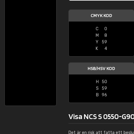
CMYK KOD
C
0
M
8
Y
59
K
4
HSB/HSV KOD
H
50
S
59
B
96
Visa NCS S 0550-G90
Det är en risk att fatta ett besl