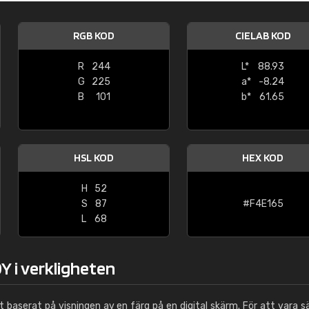
Leinster Home and
Windows
RGB KOD
CIELAB KOD
"Great product and speedy delivery
R
244
L*
88.93
G
225
a*
-8.24
B
101
b*
61.65
HSL KOD
HEX KOD
H
52
S
87
#F4E165
L
68
Y i verkligheten
ut baserat på visningen av en färg på en digital skärm. För att vara s