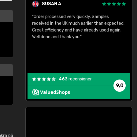
SUSAN A
"Order processed very quickly. Samples
"
"
received in the UK much earlier than expected.
Great efficiency and have already used again.
Well done and thank you."
463
recensioner
9,0
äkra på