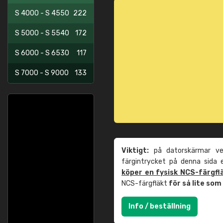
S 4000 - S 4550
222
S 5000 - S 5540
172
S 6000 - S 6530
117
S 7000 - S 9000
133
Viktigt:
på datorskärmar ver
färgintrycket på denna sida
köper en fysisk NCS-färgfl
NCS-färgfläkt
för så lite so
Info / beställning