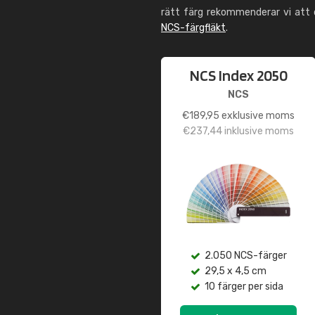
rätt färg rekommenderar vi att
NCS-färgfläkt
.
NCS Index 2050
NCS
€
189,95
exklusive moms
€
237,44
inklusive moms
2.050 NCS-färger
29,5 x 4,5 cm
10 färger per sida