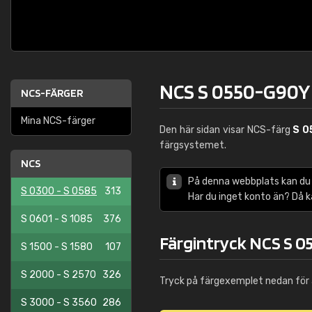
NCS S 0550-G90Y
NCS-FÄRGER
Mina NCS-färger
Den här sidan visar NCS-färg
S 0
färgsystemet.
NCS
På denna webbplats kan du
S 0300 - S 0585
313
Har du inget konto än? Då 
S 0601 - S 1085
376
Färgintryck NCS S 
S 1500 - S 1580
107
S 2000 - S 2570
326
Tryck på färgexemplet nedan för 
S 3000 - S 3560
286