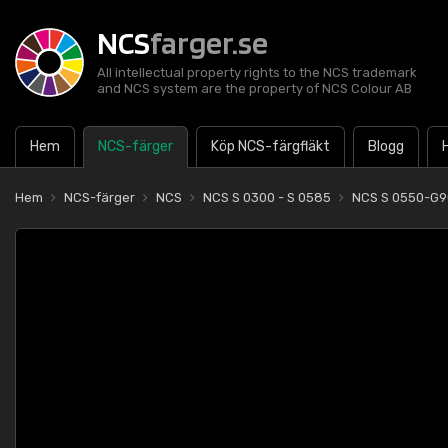
NCS
farger.se
All intellectual property rights to the NCS trademark
and NCS system are the property of NCS Colour AB
Hem
NCS-färger
Köp NCS-färgfläkt
Blogg
Hem
NCS-färger
NCS
NCS S 0300 - S 0585
NCS S 0550-G