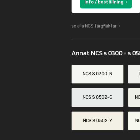
Info / beställning
se alla NCS färgfläktar
Annat NCS s 0300 - s 0
NCS S 0300-N
NCS S 0502-G
N
NCS S 0502-Y
N