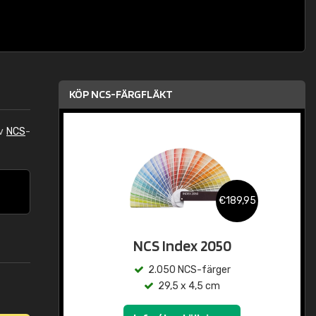
KÖP NCS-FÄRGFLÄKT
av
NCS
-
€189,95
NCS Index 2050
2.050 NCS-färger
29,5 x 4,5 cm