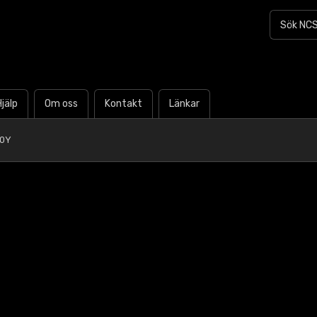
Hjälp
Om oss
Kontakt
Länkar
90Y