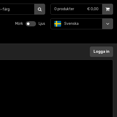
0
produkter
€ 0,00
Mörk
Ljus
Svenska
Logga in