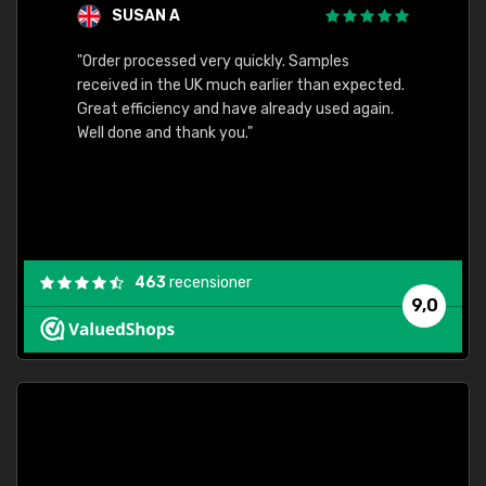
SUSAN A
"Order processed very quickly. Samples
"Sent 
received in the UK much earlier than expected.
Great efficiency and have already used again.
Well done and thank you."
463
recensioner
9,0