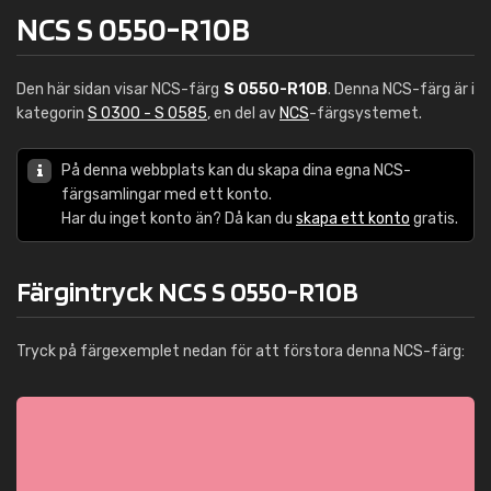
NCS S 0550-R10B
Den här sidan visar NCS-färg
S 0550-R10B
. Denna NCS-färg är i
kategorin
S 0300 - S 0585
, en del av
NCS
-färgsystemet.
På denna webbplats kan du skapa dina egna NCS-
färgsamlingar med ett konto.
Har du inget konto än? Då kan du
skapa ett konto
gratis.
Färgintryck NCS S 0550-R10B
Tryck på färgexemplet nedan för att förstora denna NCS-färg: