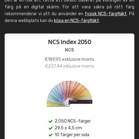
Det är en risk att fatta ett beslut baserat på visningen av en
färg på en digital skärm. För att vara säkra på rätt färg
rekommenderar vi att du använder en
fysisk NCS-färgfläkt
. På
denna webbplats kan du
köpa en NCS-färgfläkt
.
NCS Index 2050
NCS
€
189,95
exklusive moms
€
237,44
inklusive moms
2.050 NCS-färger
29,5 x 4,5 cm
10 färger per sida