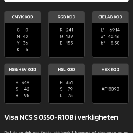
CMYK KOD
RGB KOD
CIELAB KOD
C
0
R
241
L*
69.14
M
42
G
139
a*
40.46
Y
36
B
155
b*
8.58
K
5
HSB/HSV KOD
HSL KOD
HEX KOD
H
349
H
351
S
42
S
79
#F18B9B
B
95
L
75
Visa NCS S 0550-R10B i verkligheten