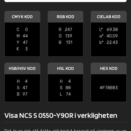
CMYK KOD
RGB KOD
CIELAB KOD
C
0
R
247
L*
69.38
M
44
G
139
a*
40.09
Y
47
B
131
b*
22.43
K
3
HSB/HSV KOD
HSL KOD
HEX KOD
H
4
H
4
S
47
S
88
#F78B83
B
97
L
74
Visa NCS S 0550-Y90R i verkligheten