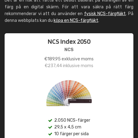
Det är en risk att fatta ett beslut baserat på visningen av en
färg på en digital skärm. För att vara säkra på rätt färg
rekommenderar vi att du använder en
fysisk NCS-färgfläkt
. På
denna webbplats kan du
köpa en NCS-färgfläkt
.
NCS Index 2050
NCS
€
189,95
exklusive moms
€
237,44
inklusive moms
2.050 NCS-färger
29,5 x 4,5 cm
10 färger per sida