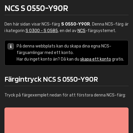
NCS S 0550-Y90R
Den här sidan visar NCS-färg
S 0550-Y90R
. Denna NCS-färg är
i kategorin
S 0300 - S 0585
, en del av
NCS
-färgsystemet.
På denna webbplats kan du skapa dina egna NCS-
färgsamlingar med ett konto.
Har du inget konto än? Då kan du
skapa ett konto
gratis.
Färgintryck NCS S 0550-Y90R
Tryck på färgexemplet nedan för att förstora denna NCS-färg: