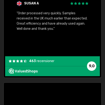
SUSAN A
"Order processed very quickly. Samples
"Sent 
received in the UK much earlier than expected.
Great efficiency and have already used again.
Well done and thank you."
463
recensioner
9,0