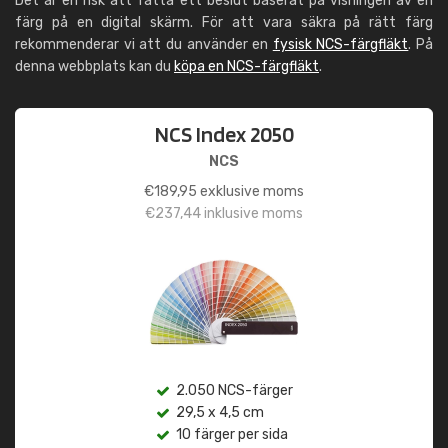
Det är en risk att fatta ett beslut baserat på visningen av en
färg på en digital skärm. För att vara säkra på rätt färg
rekommenderar vi att du använder en
fysisk NCS-färgfläkt
. På
denna webbplats kan du
köpa en NCS-färgfläkt
.
NCS Index 2050
NCS
€
189,95
exklusive moms
€
237,44
inklusive moms
2.050 NCS-färger
29,5 x 4,5 cm
10 färger per sida