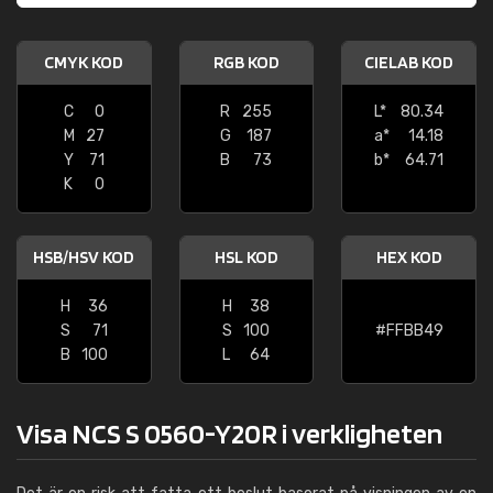
CMYK KOD
RGB KOD
CIELAB KOD
C
0
R
255
L*
80.34
M
27
G
187
a*
14.18
Y
71
B
73
b*
64.71
K
0
HSB/HSV KOD
HSL KOD
HEX KOD
H
36
H
38
S
71
S
100
#FFBB49
B
100
L
64
Visa NCS S 0560-Y20R i verkligheten