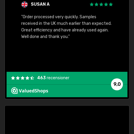
SUSAN A
"Order processed very quickly. Samples
"Sent 
received in the UK much earlier than expected.
Great efficiency and have already used again.
Well done and thank you."
463
recensioner
9,0