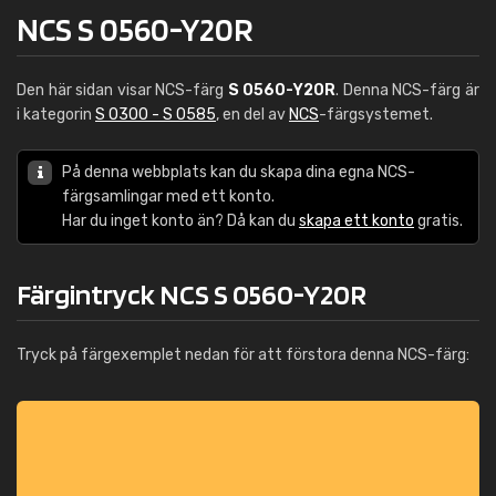
NCS S 0560-Y20R
Den här sidan visar NCS-färg
S 0560-Y20R
. Denna NCS-färg är
i kategorin
S 0300 - S 0585
, en del av
NCS
-färgsystemet.
På denna webbplats kan du skapa dina egna NCS-
färgsamlingar med ett konto.
Har du inget konto än? Då kan du
skapa ett konto
gratis.
Färgintryck NCS S 0560-Y20R
Tryck på färgexemplet nedan för att förstora denna NCS-färg: