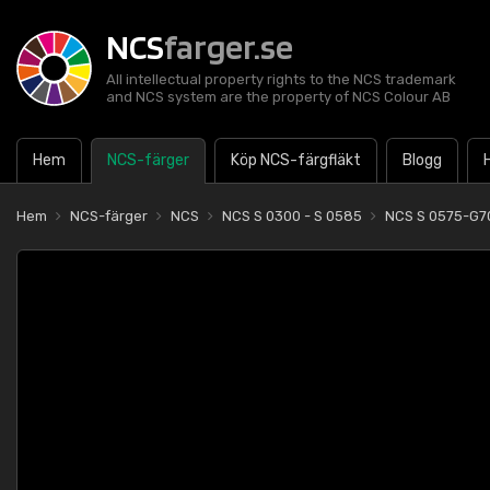
NCS
farger.se
All intellectual property rights to the NCS trademark
and NCS system are the property of NCS Colour AB
Hem
NCS-färger
Köp NCS-färgfläkt
Blogg
Hem
NCS-färger
NCS
NCS S 0300 - S 0585
NCS S 0575-G7