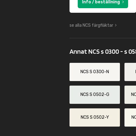
Info / beställning
se alla NCS färgfläktar
Annat NCS s 0300 - s 0
NCS S 0300-N
NCS S 0502-G
N
NCS S 0502-Y
N