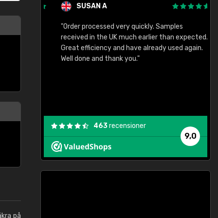
SUSAN A
"Order processed very quickly. Samples
"
"
received in the UK much earlier than expected.
Great efficiency and have already used again.
Well done and thank you."
463
recensioner
9,0
äkra på