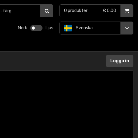
0
produkter
€ 0,00
Mörk
Ljus
Svenska
Logga in