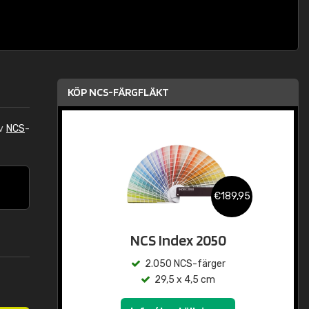
KÖP NCS-FÄRGFLÄKT
av
NCS
-
€189,95
NCS Index 2050
2.050 NCS-färger
29,5 x 4,5 cm