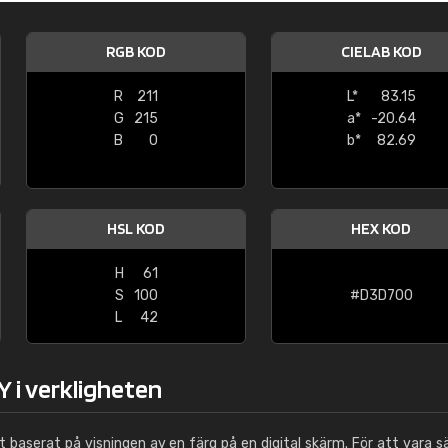
Leinster Home and
Windows
RGB KOD
CIELAB KOD
"Great product and speedy delivery
R
211
L*
83.15
G
215
a*
-20.64
B
0
b*
82.69
HSL KOD
HEX KOD
H
61
S
100
#D3D700
L
42
 i verkligheten
ut baserat på visningen av en färg på en digital skärm. För att vara s