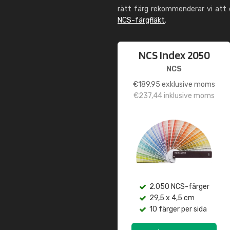
rätt färg rekommenderar vi att
NCS-färgfläkt
.
NCS Index 2050
NCS
€
189,95
exklusive moms
€
237,44
inklusive moms
2.050 NCS-färger
29,5 x 4,5 cm
10 färger per sida