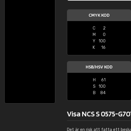
CMYK KOD
C
2
M
0
Y
100
K
16
HSB/HSV KOD
H
61
S
100
B
84
Visa NCS S 0575-G70Y
Det är en risk att fatta ett besl