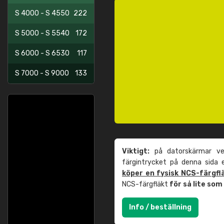
S 4000 - S 4550
222
S 5000 - S 5540
172
S 6000 - S 6530
117
S 7000 - S 9000
133
Viktigt:
på datorskärmar ver
färgintrycket på denna sida
köper en fysisk NCS-färgfl
NCS-färgfläkt
för så lite so
Info / beställning