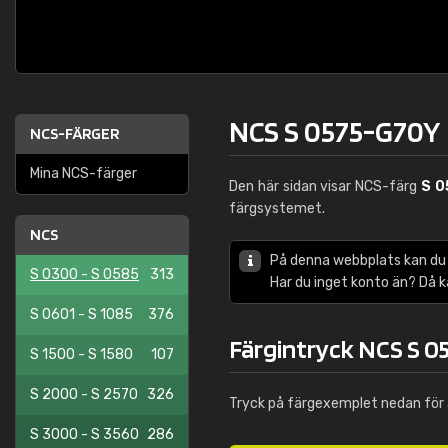
NCS S 0575-G70Y
NCS-FÄRGER
Mina NCS-färger
Den här sidan visar NCS-färg
S 0
färgsystemet.
NCS
På denna webbplats kan du
S 0300 - S 0585
313
Har du inget konto än? Då 
S 0601 - S 1085
376
Färgintryck NCS S 0
S 1500 - S 1580
107
S 2000 - S 2570
326
Tryck på färgexemplet nedan för 
S 3000 - S 3560
286