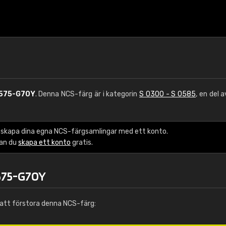
575-G70Y
. Denna NCS-färg är i kategorin
S 0300 - S 0585
, en del 
 skapa dina egna NCS-färgsamlingar med ett konto.
kan du
skapa ett konto
gratis.
575-G70Y
att förstora denna NCS-färg: