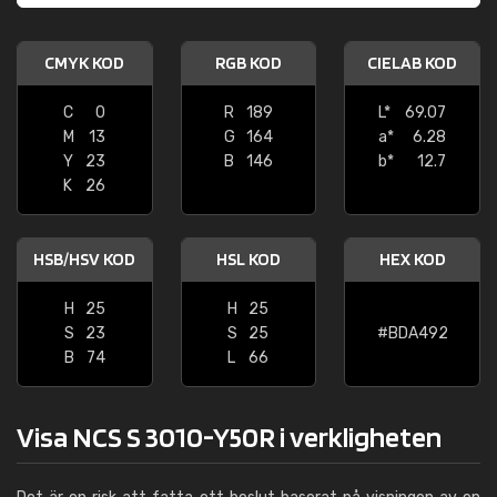
CMYK KOD
RGB KOD
CIELAB KOD
C
0
R
189
L*
69.07
M
13
G
164
a*
6.28
Y
23
B
146
b*
12.7
K
26
HSB/HSV KOD
HSL KOD
HEX KOD
H
25
H
25
S
23
S
25
#BDA492
B
74
L
66
Visa NCS S 3010-Y50R i verkligheten