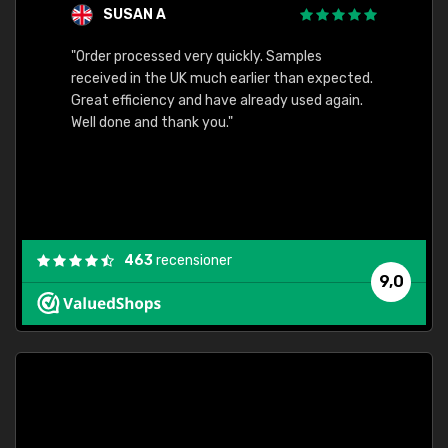
SUSAN A
"Order processed very quickly. Samples
"Sent 
received in the UK much earlier than expected.
Great efficiency and have already used again.
Well done and thank you."
463
recensioner
9,0