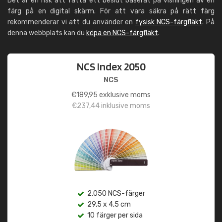
Det är en risk att fatta ett beslut baserat på visningen av en
färg på en digital skärm. För att vara säkra på rätt färg
rekommenderar vi att du använder en
fysisk NCS-färgfläkt
. På
denna webbplats kan du
köpa en NCS-färgfläkt
.
NCS Index 2050
NCS
€
189,95
exklusive moms
€
237,44
inklusive moms
2.050 NCS-färger
29,5 x 4,5 cm
10 färger per sida