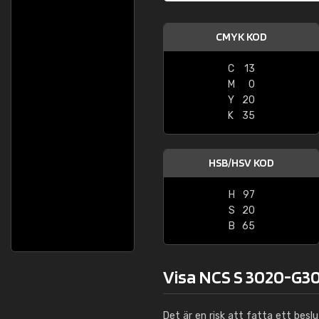
CMYK KOD
C
13
M
0
Y
20
K
35
HSB/HSV KOD
H
97
S
20
B
65
Visa NCS S 3020-G30
Det är en risk att fatta ett besl