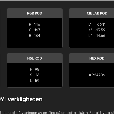
Leinster Home and
Windows
RGB KOD
CIELAB KOD
"Great product and speedy delivery
R
146
L*
66.11
G
167
a*
-13.59
B
134
b*
14.66
HSL KOD
HEX KOD
H
98
S
16
#92A786
L
59
Y i verkligheten
ut baserat på visningen av en färg på en digital skärm. För att vara s