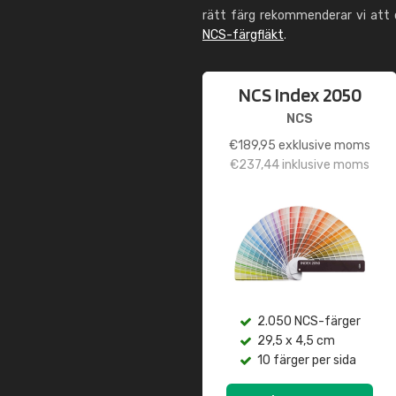
rätt färg rekommenderar vi att
NCS-färgfläkt
.
NCS Index 2050
NCS
€
189,95
exklusive moms
€
237,44
inklusive moms
2.050 NCS-färger
29,5 x 4,5 cm
10 färger per sida