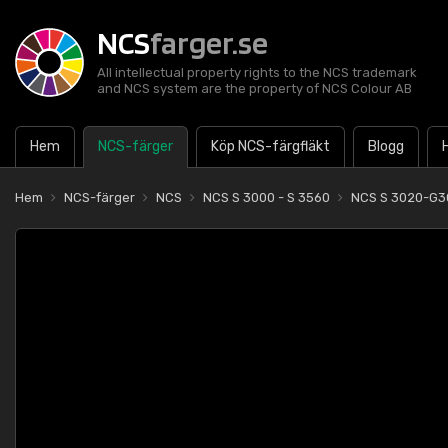
NCS
farger.se
All intellectual property rights to the NCS trademark
and NCS system are the property of NCS Colour AB
Hem
NCS-färger
Köp NCS-färgfläkt
Blogg
Hem
NCS-färger
NCS
NCS S 3000 - S 3560
NCS S 3020-G