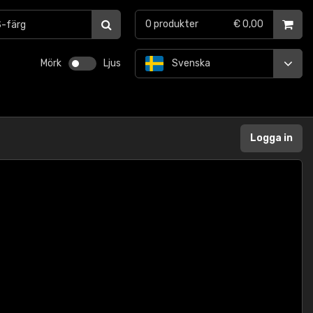
0
produkter
€ 0,00
Mörk
Ljus
Svenska
Logga in