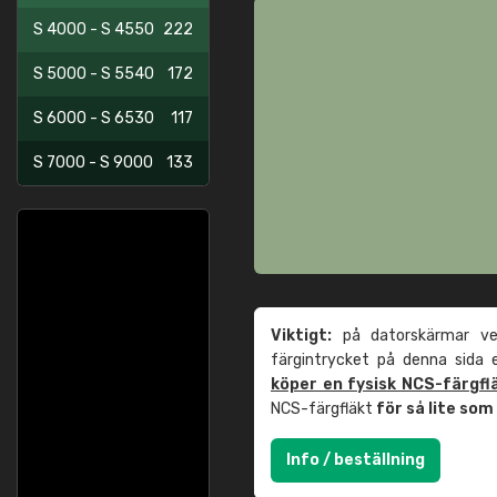
S 4000 - S 4550
222
S 5000 - S 5540
172
S 6000 - S 6530
117
S 7000 - S 9000
133
Viktigt:
på datorskärmar ver
färgintrycket på denna sida
köper en fysisk NCS-färgfl
NCS-färgfläkt
för så lite so
Info / beställning