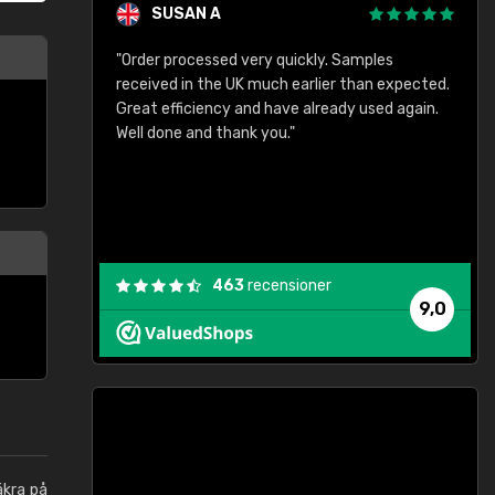
SUSAN A
"Order processed very quickly. Samples
"
"
received in the UK much earlier than expected.
Great efficiency and have already used again.
Well done and thank you."
463
recensioner
9,0
äkra på