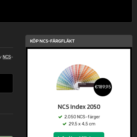
KÖP NCS-FÄRGFLÄKT
av
NCS
-
€189,95
NCS Index 2050
2.050 NCS-färger
29,5 x 4,5 cm