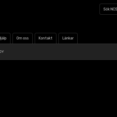
Hjälp
Om oss
Kontakt
Länkar
30Y