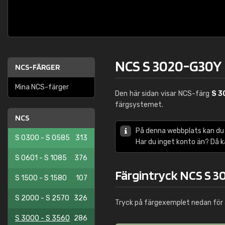
NCS S 3020-G30Y
NCS-FÄRGER
Mina NCS-färger
Den här sidan visar NCS-färg
S 3
färgsystemet.
NCS
På denna webbplats kan du
S 0300 - S 0585
313
Har du inget konto än? Då 
S 0601 - S 1085
376
Färgintryck NCS S 
S 1500 - S 1580
107
S 2000 - S 2570
326
Tryck på färgexemplet nedan för 
S 3000 - S 3560
286