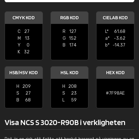
CMYK KOD
RGB KOD
CIELAB KOD
C
27
R
127
L*
61.68
M
13
G
152
a*
-3.62
Y
0
B
174
b*
-14.37
K
32
HSB/HSV KOD
HSL KOD
HEX KOD
H
209
H
208
S
27
S
23
#7F98AE
B
68
L
59
Visa NCS S 3020-R90B i verkligheten