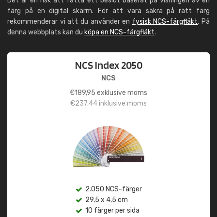
Det är en risk att fatta ett beslut baserat på visningen av en
färg på en digital skärm. För att vara säkra på rätt färg
rekommenderar vi att du använder en
fysisk NCS-färgfläkt
. På
denna webbplats kan du
köpa en NCS-färgfläkt
.
NCS Index 2050
NCS
€
189,95
exklusive moms
€
237,44
inklusive moms
2.050 NCS-färger
29,5 x 4,5 cm
10 färger per sida