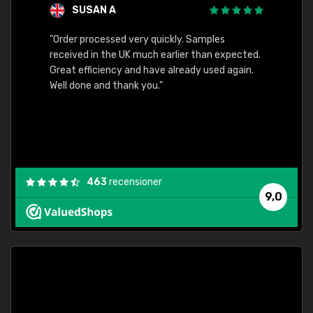
SUSAN A
"Order processed very quickly. Samples
"Sent 
received in the UK much earlier than expected.
Great efficiency and have already used again.
Well done and thank you."
463
recensioner
9,0