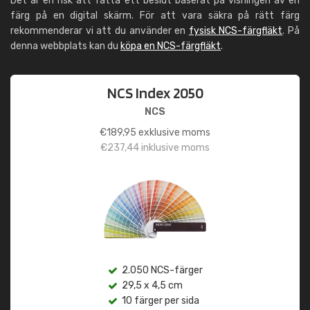
Det är en risk att fatta ett beslut baserat på visningen av en
färg på en digital skärm. För att vara säkra på rätt färg
rekommenderar vi att du använder en
fysisk NCS-färgfläkt
. På
denna webbplats kan du
köpa en NCS-färgfläkt
.
NCS Index 2050
NCS
€
189,95
exklusive moms
€
237,44
inklusive moms
2.050 NCS-färger
29,5 x 4,5 cm
10 färger per sida