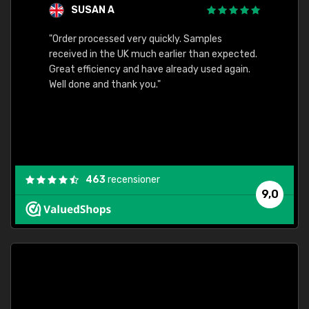
SUSAN A
"Order processed very quickly. Samples
"Sent 
received in the UK much earlier than expected.
Great efficiency and have already used again.
Well done and thank you."
463
recensioner
9,0