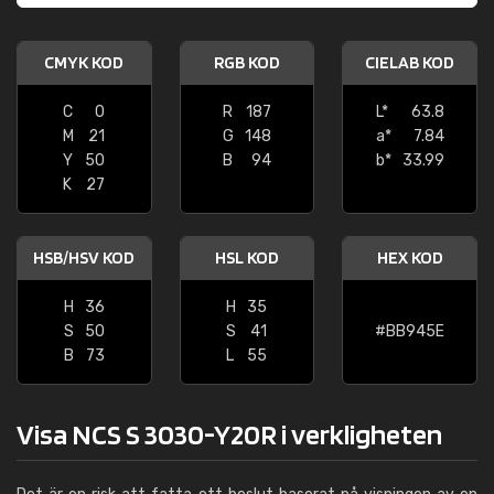
CMYK KOD
RGB KOD
CIELAB KOD
C
0
R
187
L*
63.8
M
21
G
148
a*
7.84
Y
50
B
94
b*
33.99
K
27
HSB/HSV KOD
HSL KOD
HEX KOD
H
36
H
35
S
50
S
41
#BB945E
B
73
L
55
Visa NCS S 3030-Y20R i verkligheten