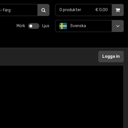
0
produkter
€ 0,00
Mörk
Ljus
Svenska
Logga in