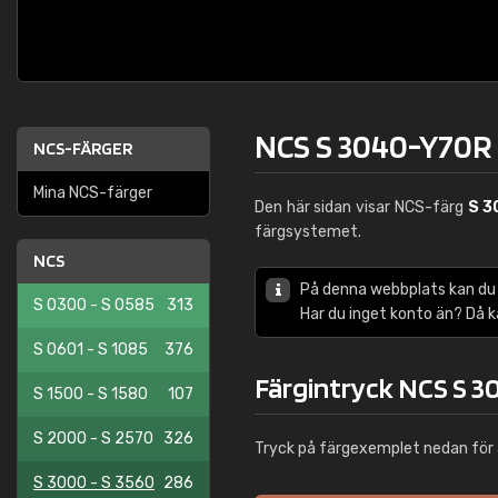
NCS S 3040-Y70R
NCS-FÄRGER
Mina NCS-färger
Den här sidan visar NCS-färg
S 3
färgsystemet.
NCS
På denna webbplats kan du
S 0300 - S 0585
313
Har du inget konto än? Då 
S 0601 - S 1085
376
Färgintryck NCS S 
S 1500 - S 1580
107
S 2000 - S 2570
326
Tryck på färgexemplet nedan för 
S 3000 - S 3560
286