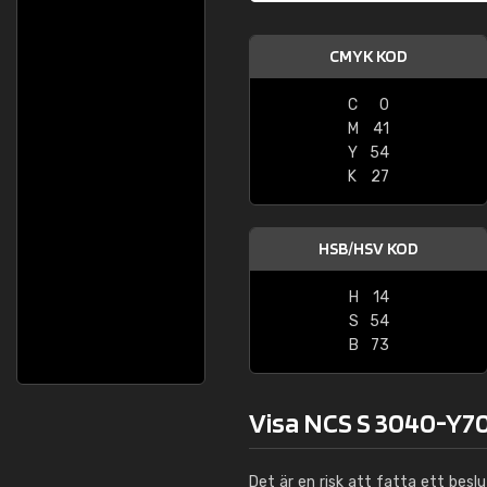
CMYK KOD
C
0
M
41
Y
54
K
27
HSB/HSV KOD
H
14
S
54
B
73
Visa NCS S 3040-Y70
Det är en risk att fatta ett besl