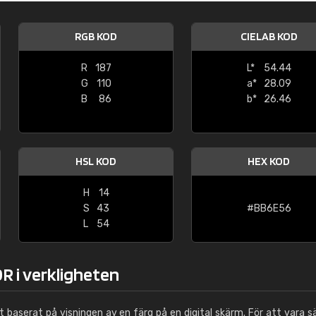
Leinster Home and
Windows
RGB KOD
CIELAB KOD
"Great product and speedy delivery
R
187
L*
54.44
G
110
a*
28.09
B
86
b*
26.46
HSL KOD
HEX KOD
H
14
S
43
#BB6E56
L
54
R i verkligheten
ut baserat på visningen av en färg på en digital skärm. För att vara s