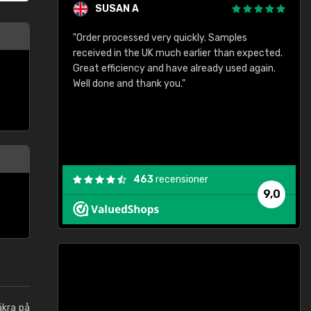
SUSAN A
"Order processed very quickly. Samples
"
"
received in the UK much earlier than expected.
Great efficiency and have already used again.
Well done and thank you."
463
recensioner
9,0
äkra på