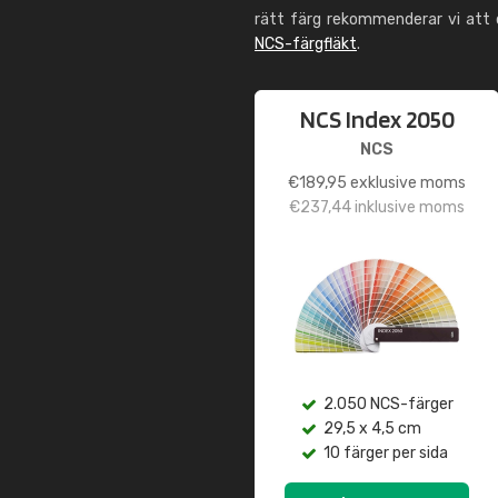
rätt färg rekommenderar vi att
NCS-färgfläkt
.
NCS Index 2050
NCS
€
189,95
exklusive moms
€
237,44
inklusive moms
2.050 NCS-färger
29,5 x 4,5 cm
10 färger per sida