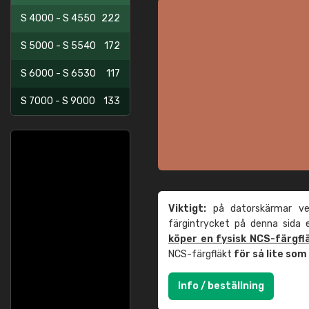
S 4000 - S 4550
222
S 5000 - S 5540
172
S 6000 - S 6530
117
S 7000 - S 9000
133
Viktigt:
på datorskärmar ver
färgintrycket på denna sida
köper en fysisk NCS-färgfl
NCS-färgfläkt
för så lite so
Info / beställning