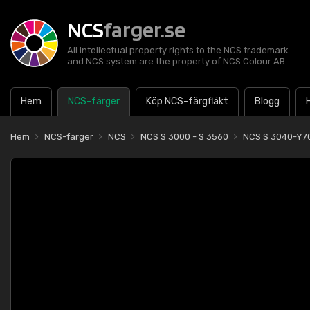
NCS
farger.se
All intellectual property rights to the NCS trademark
and NCS system are the property of NCS Colour AB
Hem
NCS-färger
Köp NCS-färgfläkt
Blogg
Hem
NCS-färger
NCS
NCS S 3000 - S 3560
NCS S 3040-Y7