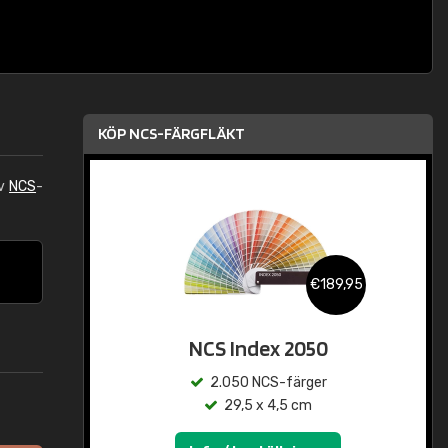
KÖP NCS-FÄRGFLÄKT
av
NCS
-
€189,95
NCS Index 2050
2.050 NCS-färger
29,5 x 4,5 cm