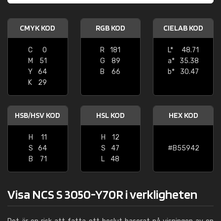
CMYK KOD
RGB KOD
CIELAB KOD
C
0
R
181
L*
48.71
M
51
G
89
a*
35.38
Y
64
B
66
b*
30.47
K
29
HSB/HSV KOD
HSL KOD
HEX KOD
H
11
H
12
S
64
S
47
#B55942
B
71
L
48
Visa NCS S 3050-Y70R i verkligheten