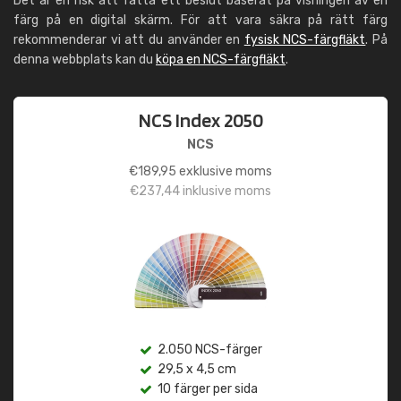
Det är en risk att fatta ett beslut baserat på visningen av en
färg på en digital skärm. För att vara säkra på rätt färg
rekommenderar vi att du använder en
fysisk NCS-färgfläkt
. På
denna webbplats kan du
köpa en NCS-färgfläkt
.
NCS Index 2050
NCS
€
189,95
exklusive moms
€
237,44
inklusive moms
2.050 NCS-färger
29,5 x 4,5 cm
10 färger per sida