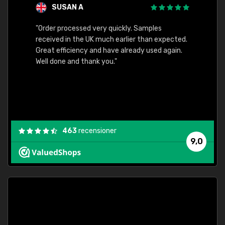
SUSAN A
"Order processed very quickly. Samples
"Sent 
received in the UK much earlier than expected.
Great efficiency and have already used again.
Well done and thank you."
463
recensioner
9,0