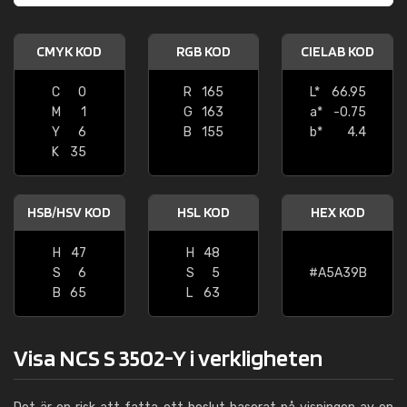
CMYK KOD
RGB KOD
CIELAB KOD
C
0
R
165
L*
66.95
M
1
G
163
a*
-0.75
Y
6
B
155
b*
4.4
K
35
HSB/HSV KOD
HSL KOD
HEX KOD
H
47
H
48
S
6
S
5
#A5A39B
B
65
L
63
Visa NCS S 3502-Y i verkligheten