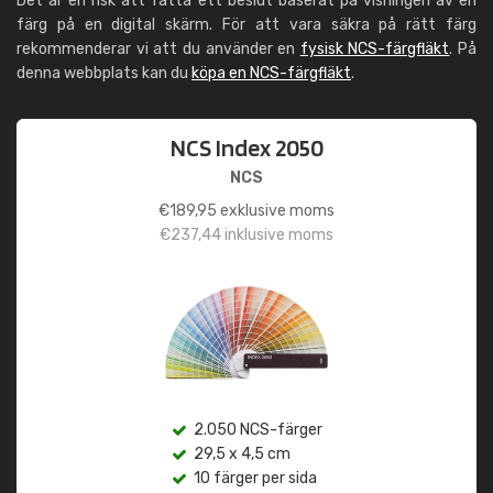
Det är en risk att fatta ett beslut baserat på visningen av en
färg på en digital skärm. För att vara säkra på rätt färg
rekommenderar vi att du använder en
fysisk NCS-färgfläkt
. På
denna webbplats kan du
köpa en NCS-färgfläkt
.
NCS Index 2050
NCS
€
189,95
exklusive moms
€
237,44
inklusive moms
2.050 NCS-färger
29,5 x 4,5 cm
10 färger per sida