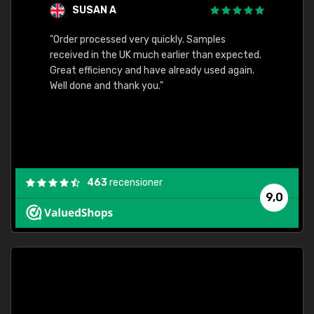
SUSAN A
"Order processed very quickly. Samples
"Sent 
received in the UK much earlier than expected.
Great efficiency and have already used again.
Well done and thank you."
463
recensioner
9,0