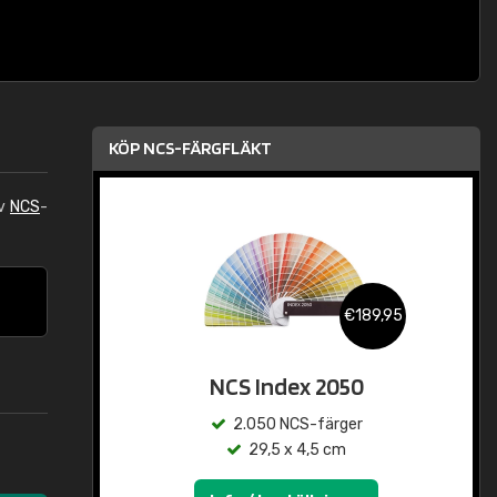
KÖP NCS-FÄRGFLÄKT
av
NCS
-
€189,95
NCS Index 2050
2.050 NCS-färger
29,5 x 4,5 cm