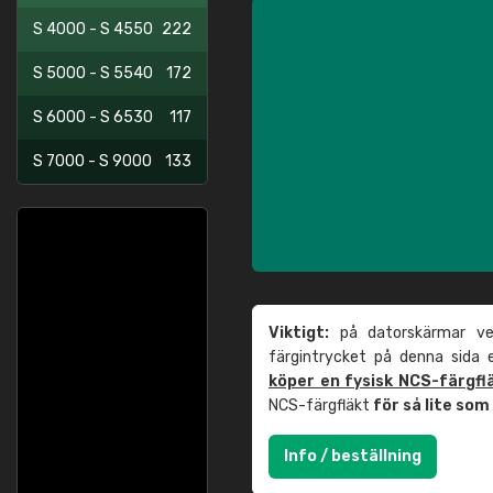
S 4000 - S 4550
222
S 5000 - S 5540
172
S 6000 - S 6530
117
S 7000 - S 9000
133
Viktigt:
på datorskärmar ver
färgintrycket på denna sida
köper en fysisk NCS-färgfl
NCS-färgfläkt
för så lite so
Info / beställning