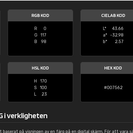
Leinster Home and
Windows
RGB KOD
CIELAB KOD
"Great product and speedy delivery
R
0
L*
43.66
G
117
a*
-32.98
B
98
b*
2.57
HSL KOD
HEX KOD
H
170
S
100
#007562
L
23
 i verkligheten
ut baserat på visningen av en färg på en digital skärm. För att vara s