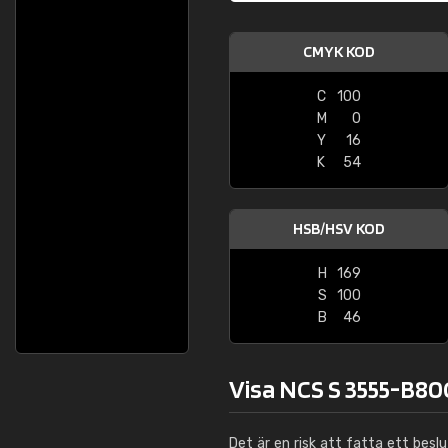
CMYK KOD
C
100
M
0
Y
16
K
54
HSB/HSV KOD
H
169
S
100
B
46
Visa NCS S 3555-B80G
Det är en risk att fatta ett besl