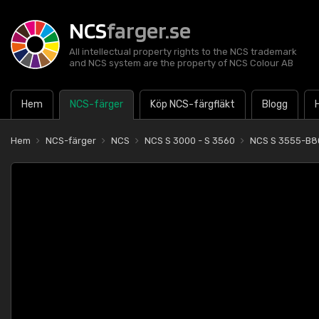
NCS
farger.se
All intellectual property rights to the NCS trademark
and NCS system are the property of NCS Colour AB
Hem
NCS-färger
Köp NCS-färgfläkt
Blogg
Hem
NCS-färger
NCS
NCS S 3000 - S 3560
NCS S 3555-B