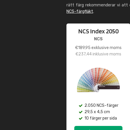
rätt färg rekommenderar vi att
NCS-färgfläkt
.
NCS Index 2050
NCS
€
189,95
exklusive moms
€
237,44
inklusive moms
2.050 NCS-färger
29,5 x 4,5 cm
10 färger per sida