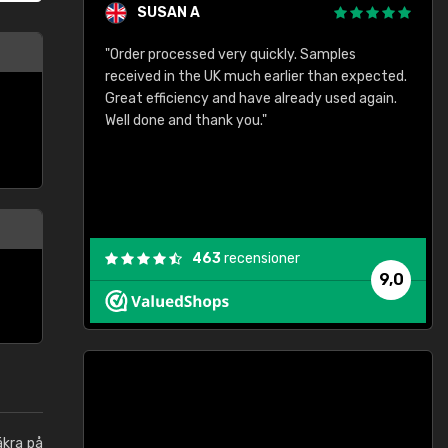
SUSAN A
"Order processed very quickly. Samples
"
"
received in the UK much earlier than expected.
Great efficiency and have already used again.
Well done and thank you."
463
recensioner
9,0
äkra på