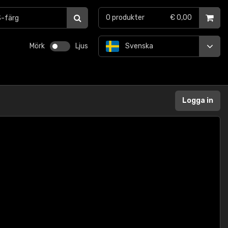
0
produkter
€ 0,00
Mörk
Ljus
Svenska
Logga in