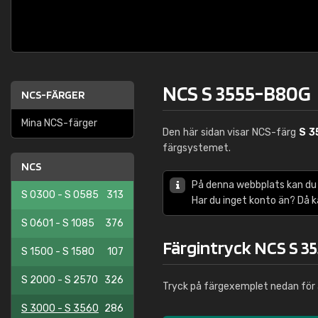
NCS S 3555-B80G
NCS-FÄRGER
Mina NCS-färger
Den här sidan visar NCS-färg
S 3
färgsystemet.
NCS
På denna webbplats kan du
S 0300 - S 0585
313
Har du inget konto än? Då 
S 0601 - S 1085
376
Färgintryck NCS S 3
S 1500 - S 1580
107
S 2000 - S 2570
326
Tryck på färgexemplet nedan för 
S 3000 - S 3560
286