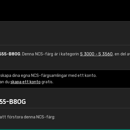
555-B80G
. Denna NCS-färg är i kategorin
S 3000 - S 3560
, en del 
 skapa dina egna NCS-färgsamlingar med ett konto.
kan du
skapa ett konto
gratis.
555-B80G
att förstora denna NCS-färg: