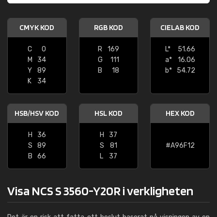
CMYK KOD
RGB KOD
CIELAB KOD
C
0
R
169
L*
51.66
M
34
G
111
a*
16.06
Y
89
B
18
b*
54.72
K
34
HSB/HSV KOD
HSL KOD
HEX KOD
H
36
H
37
S
89
S
81
#A96F12
B
66
L
37
Visa NCS S 3560-Y20R i verkligheten