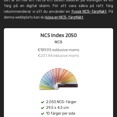
Det är en risk att fatta ett beslut baserat på visningen av en
färg på en digital skärm. För att vara säkra på rätt färg
rekommenderar vi att du använder en
fysisk NCS-färgfläkt
. På
denna webbplats kan du
köpa en NCS-färgfläkt
.
NCS Index 2050
NCS
€
189,95
exklusive moms
€
237,44
inklusive moms
2.050 NCS-färger
29,5 x 4,5 cm
10 färger per sida