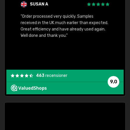
SUSAN A
"Order processed very quickly. Samples
"Sent 
received in the UK much earlier than expected.
Great efficiency and have already used again.
Well done and thank you."
463
recensioner
9,0