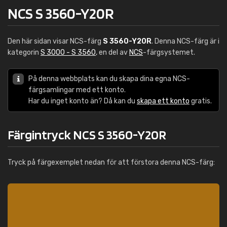
NCS S 3560-Y20R
Den här sidan visar NCS-färg
S 3560-Y20R
. Denna NCS-färg är i
kategorin
S 3000 - S 3560
, en del av
NCS
-färgsystemet.
På denna webbplats kan du skapa dina egna NCS-
färgsamlingar med ett konto.
Har du inget konto än? Då kan du
skapa ett konto
gratis.
Färgintryck NCS S 3560-Y20R
Tryck på färgexemplet nedan för att förstora denna NCS-färg: