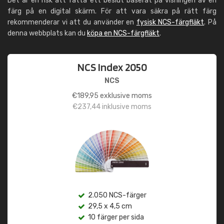
Det är en risk att fatta ett beslut baserat på visningen av en
färg på en digital skärm. För att vara säkra på rätt färg
rekommenderar vi att du använder en
fysisk NCS-färgfläkt
. På
denna webbplats kan du
köpa en NCS-färgfläkt
.
NCS Index 2050
NCS
€
189,95
exklusive moms
€
237,44
inklusive moms
2.050 NCS-färger
29,5 x 4,5 cm
10 färger per sida