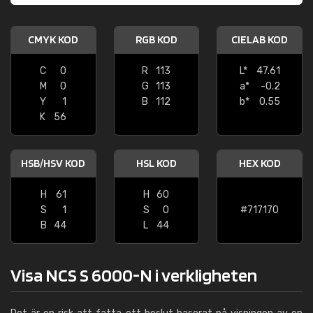
CMYK KOD
RGB KOD
CIELAB KOD
C
0
R
113
L*
47.61
M
0
G
113
a*
-0.2
Y
1
B
112
b*
0.55
K
56
HSB/HSV KOD
HSL KOD
HEX KOD
H
61
H
60
S
1
S
0
#717170
B
44
L
44
Visa NCS S 6000-N i verkligheten