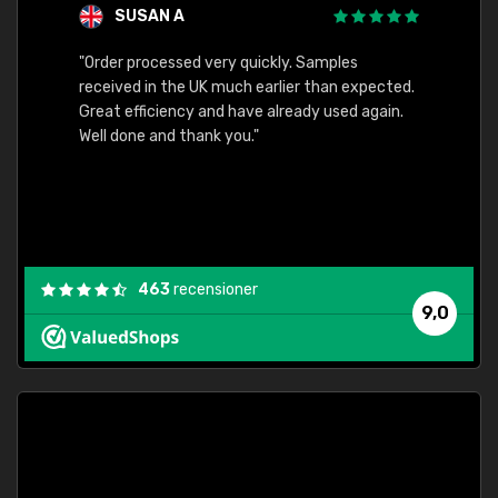
SUSAN A
"Order processed very quickly. Samples
"Sent 
received in the UK much earlier than expected.
Great efficiency and have already used again.
Well done and thank you."
463
recensioner
9,0