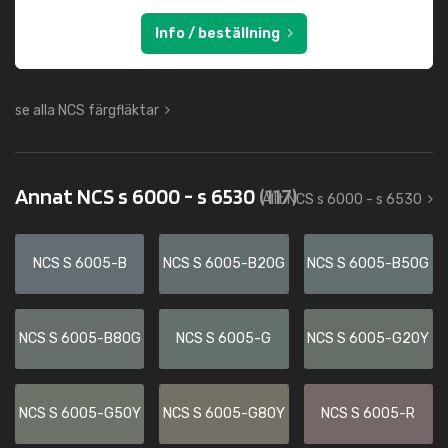
Info / beställning
se alla NCS färgfläktar
Annat NCS s 6000 - s 6530
(117)
Allt NCS s 6000 - s 6530
NCS S 6005-B
NCS S 6005-B20G
NCS S 6005-B50G
NCS S 6005-B80G
NCS S 6005-G
NCS S 6005-G20Y
NCS S 6005-G50Y
NCS S 6005-G80Y
NCS S 6005-R