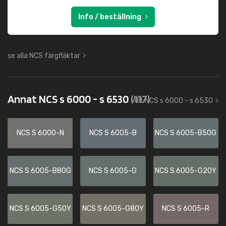
Info / beställning
se alla NCS färgfläktar
Annat NCS s 6000 - s 6530
(117)
Allt NCS s 6000 - s 6530
NCS S 6000-N
NCS S 6005-B
NCS S 6005-B50G
NCS S 6005-B80G
NCS S 6005-G
NCS S 6005-G20Y
NCS S 6005-G50Y
NCS S 6005-G80Y
NCS S 6005-R