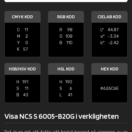
CMYK KOD
RGB KOD
CIELAB KOD
C
11
R
98
L*
44.87
M
2
G
108
a*
-3.34
Y
0
B
110
b*
-2.42
K
57
HSB/HSV KOD
HSL KOD
HEX KOD
H
191
H
190
S
11
S
6
#626C6E
B
43
L
41
Visa NCS S 6005-B20G i verkligheten