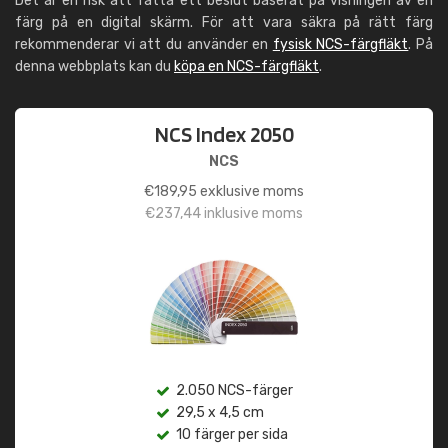
Det är en risk att fatta ett beslut baserat på visningen av en
färg på en digital skärm. För att vara säkra på rätt färg
rekommenderar vi att du använder en
fysisk NCS-färgfläkt
. På
denna webbplats kan du
köpa en NCS-färgfläkt
.
NCS Index 2050
NCS
€
189,95
exklusive moms
€
237,44
inklusive moms
2.050 NCS-färger
29,5 x 4,5 cm
10 färger per sida