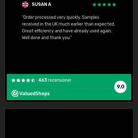
SUSAN A
"Order processed very quickly. Samples
"Sent 
received in the UK much earlier than expected.
Great efficiency and have already used again.
Well done and thank you."
463
recensioner
9,0