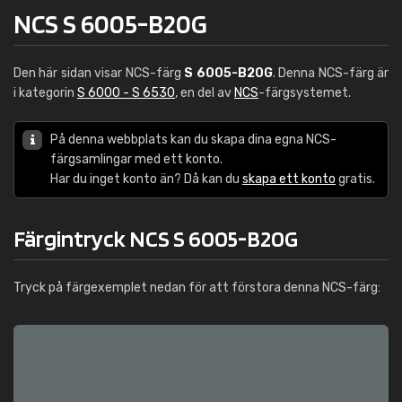
NCS S 6005-B20G
Den här sidan visar NCS-färg
S 6005-B20G
. Denna NCS-färg är
i kategorin
S 6000 - S 6530
, en del av
NCS
-färgsystemet.
På denna webbplats kan du skapa dina egna NCS-
färgsamlingar med ett konto.
Har du inget konto än? Då kan du
skapa ett konto
gratis.
Färgintryck NCS S 6005-B20G
Tryck på färgexemplet nedan för att förstora denna NCS-färg: