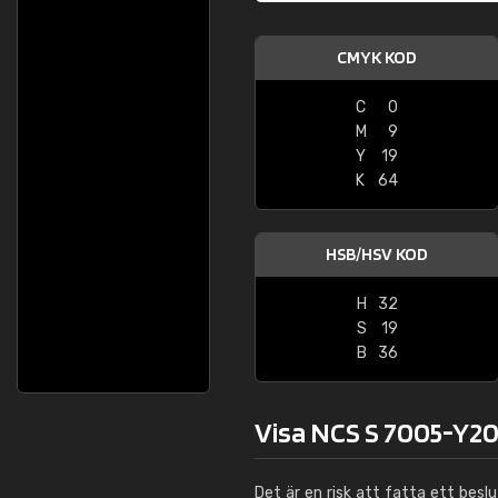
CMYK KOD
C
0
M
9
Y
19
K
64
HSB/HSV KOD
H
32
S
19
B
36
Visa NCS S 7005-Y20
Det är en risk att fatta ett besl