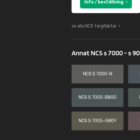
Info / beställning
se alla NCS färgfläktar
Annat NCS s 7000 - s 9
NCS S 7000-N
NCS S 7005-B80G
NCS S 7005-G80Y