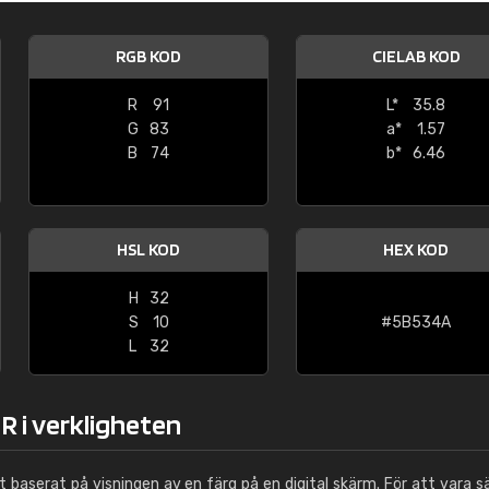
Leinster Home and
Windows
RGB KOD
CIELAB KOD
"Great product and speedy delivery
R
91
L*
35.8
G
83
a*
1.57
B
74
b*
6.46
HSL KOD
HEX KOD
H
32
S
10
#5B534A
L
32
R i verkligheten
ut baserat på visningen av en färg på en digital skärm. För att vara s