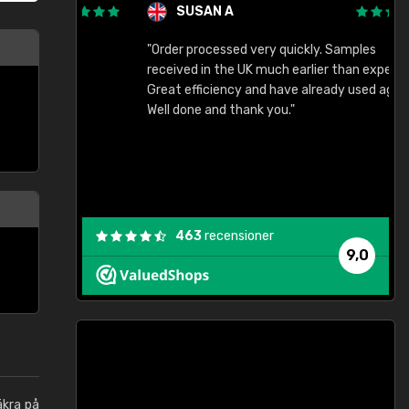
SUSAN A
"Order processed very quickly. Samples
"
"
received in the UK much earlier than expected.
Great efficiency and have already used again.
Well done and thank you."
463
recensioner
9,0
äkra på