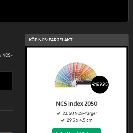
KÖP NCS-FÄRGFLÄKT
av
NCS
-
€189,95
NCS Index 2050
2.050 NCS-färger
29,5 x 4,5 cm