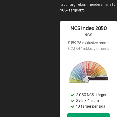
rätt färg rekommenderar vi att
NCS-färgfläkt
.
NCS Index 2050
NCS
€
189,95
exklusive moms
€
237,44
inklusive moms
2.050 NCS-färger
29,5 x 4,5 cm
10 färger per sida