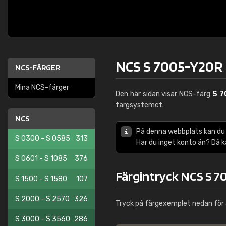
NCS S 7005-Y20R
NCS-FÄRGER
Mina NCS-färger
Den här sidan visar NCS-färg
S 7
färgsystemet.
NCS
På denna webbplats kan du
S 0300 - S 0585
313
Har du inget konto än? Då 
S 0601 - S 1085
376
Färgintryck NCS S 
S 1500 - S 1580
107
S 2000 - S 2570
326
Tryck på färgexemplet nedan för 
S 3000 - S 3560
286