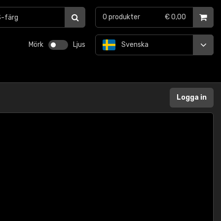
0
produkter
€ 0,00
Mörk
Ljus
Svenska
Logga in