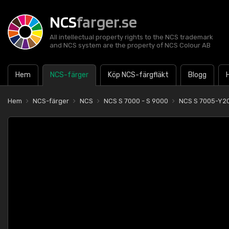
NCS
farger.se
All intellectual property rights to the NCS trademark
and NCS system are the property of NCS Colour AB
Hem
NCS-färger
Köp NCS-färgfläkt
Blogg
Hem
NCS-färger
NCS
NCS S 7000 - S 9000
NCS S 7005-Y2