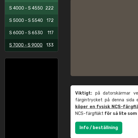
S 4000 - S 4550
222
S 5000 - S 5540
172
S 6000 - S 6530
117
S 7000 - S 9000
133
Viktigt:
på datorskärmar ver
färgintrycket på denna sida
köper en fysisk NCS-färgfl
NCS-färgfläkt
för så lite so
Info / beställning