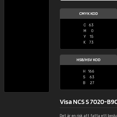
CMYK KOD
C
63
M
0
Y
15
K
73
HSB/HSV KOD
H
166
S
63
B
27
Visa NCS S 7020-B90
Det är en risk att fatta ett besl