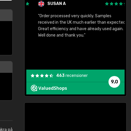
SUSAN A
"Order processed very quickly. Samples
"
"
received in the UK much earlier than expected.
Great efficiency and have already used again.
Well done and thank you."
463
recensioner
9,0
äkra på