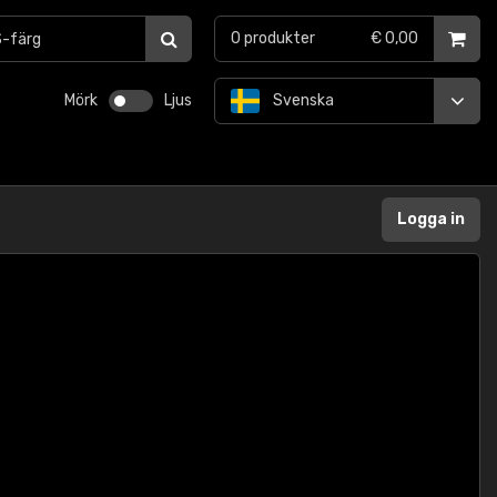
0
produkter
€ 0,00
Mörk
Ljus
Svenska
Logga in