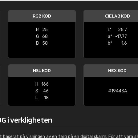
Leinster Home and
Windows
RGB KOD
CIELAB KOD
"Great product and speedy delivery
R
25
L*
25.7
G
68
a*
-17.77
B
58
b*
1.6
HSL KOD
HEX KOD
H
166
S
46
#19443A
L
18
G i verkligheten
ut baserat på visningen av en färg på en digital skärm. För att vara s