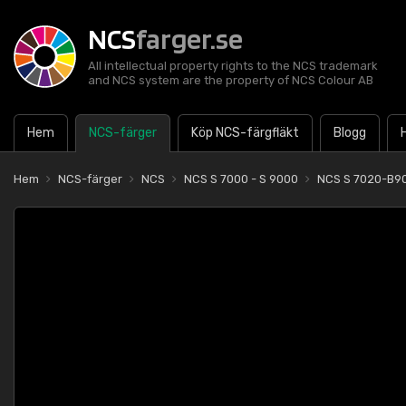
NCS
farger.se
All intellectual property rights to the NCS trademark
and NCS system are the property of NCS Colour AB
Hem
NCS-färger
Köp NCS-färgfläkt
Blogg
Hem
NCS-färger
NCS
NCS S 7000 - S 9000
NCS S 7020-B9