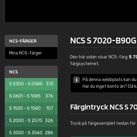
NCS S 7020-B90G
NCS-FÄRGER
Mina NCS-färger
Den här sidan visar NCS-färg
S 7
färgsystemet.
NCS
På denna webbplats kan du
S 0300 - S 0585
313
Har du inget konto än? Då 
S 0601 - S 1085
376
Färgintryck NCS S 
S 1500 - S 1580
107
S 2000 - S 2570
326
Tryck på färgexemplet nedan för 
S 3000 - S 3560
286