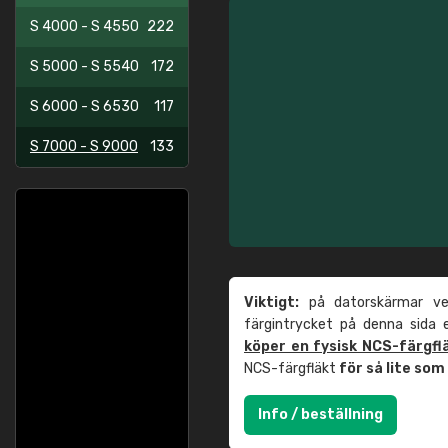
S 4000 - S 4550
222
S 5000 - S 5540
172
S 6000 - S 6530
117
S 7000 - S 9000
133
Viktigt:
på datorskärmar ver
färgintrycket på denna sida
köper en fysisk NCS-färgfl
NCS-färgfläkt
för så lite so
Info / beställning