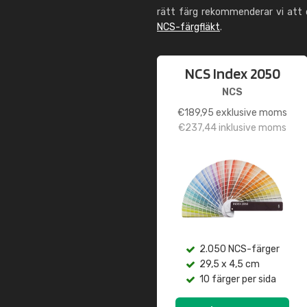
rätt färg rekommenderar vi att
NCS-färgfläkt
.
NCS Index 2050
NCS
€
189,95
exklusive moms
€
237,44
inklusive moms
2.050 NCS-färger
29,5 x 4,5 cm
10 färger per sida