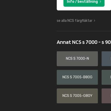
Info / beställning
se alla NCS färgfläktar
Annat NCS s 7000 - s 9
NCS S 7000-N
NCS S 7005-B80G
NCS S 7005-G80Y