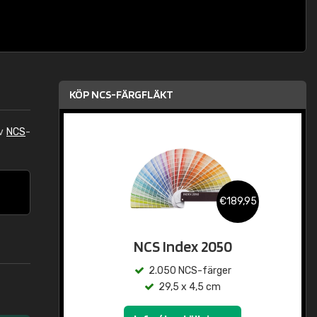
KÖP NCS-FÄRGFLÄKT
av
NCS
-
€189,95
NCS Index 2050
2.050 NCS-färger
29,5 x 4,5 cm