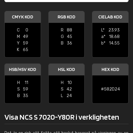
CMYK KOD
RGB KOD
CIELAB KOD
C
0
R
88
L*
23.93
M
49
G
45
a*
18.68
Y
59
B
36
b*
14.55
K
65
HSB/HSV KOD
HSL KOD
HEX KOD
H
11
H
10
S
59
S
42
#582D24
B
35
L
24
Visa NCS S 7020-Y80R i verkligheten