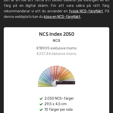
Det är en risk att fatta ett beslut baserat på visningen av en
färg på en digital skärm. För att vara säkra på rätt färg
rekommenderar vi att du använder en
fysisk NCS-färgfläkt
. På
denna webbplats kan du
köpa en NCS-färgfläkt
.
NCS Index 2050
NCS
€
189,95
exklusive moms
€
237,44
inklusive moms
2.050 NCS-färger
29,5 x 4,5 cm
10 färger per sida