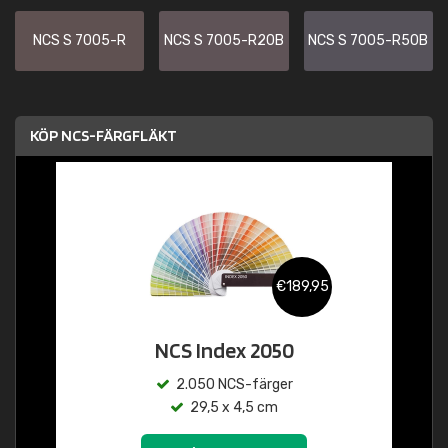
NCS S 7005-R
NCS S 7005-R20B
NCS S 7005-R50B
KÖP NCS-FÄRGFLÄKT
€189,95
NCS Index 2050
2.050 NCS-färger
29,5 x 4,5 cm