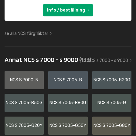
Info / beställning
se alla NCS färgfläktar
Annat NCS s 7000 - s 9000
(133)
Allt NCS s 7000 - s 9000
NCS S 7000-N
NCS S 7005-B
NCS S 7005-B20G
NCS S 7005-B50G
NCS S 7005-B80G
NCS S 7005-G
NCS S 7005-G20Y
NCS S 7005-G50Y
NCS S 7005-G80Y