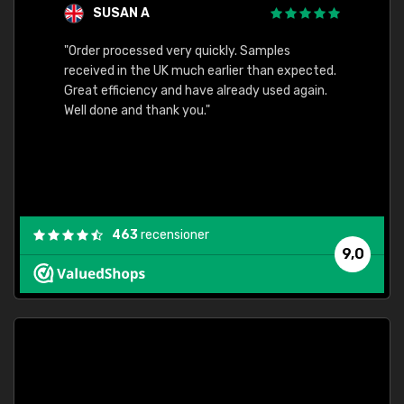
SUSAN A
"Order processed very quickly. Samples
"Sent 
received in the UK much earlier than expected.
Great efficiency and have already used again.
Well done and thank you."
463
recensioner
9,0