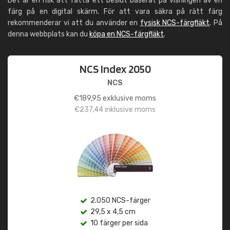
Det är en risk att fatta ett beslut baserat på visningen av en
färg på en digital skärm. För att vara säkra på rätt färg
rekommenderar vi att du använder en
fysisk NCS-färgfläkt
. På
denna webbplats kan du
köpa en NCS-färgfläkt
.
NCS Index 2050
NCS
€
189,95
exklusive moms
€
237,44
inklusive moms
2.050 NCS-färger
29,5 x 4,5 cm
10 färger per sida