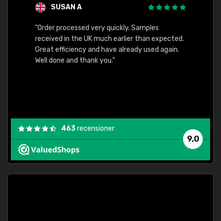
SUSAN A
"Order processed very quickly. Samples
"Sent 
received in the UK much earlier than expected.
Great efficiency and have already used again.
Well done and thank you."
463
recensioner
9,0