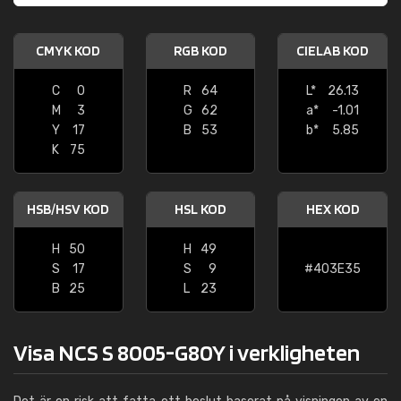
CMYK KOD
RGB KOD
CIELAB KOD
C
0
R
64
L*
26.13
M
3
G
62
a*
-1.01
Y
17
B
53
b*
5.85
K
75
HSB/HSV KOD
HSL KOD
HEX KOD
H
50
H
49
S
17
S
9
#403E35
B
25
L
23
Visa NCS S 8005-G80Y i verkligheten