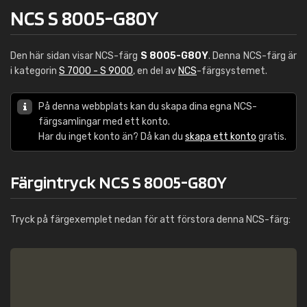
NCS S 8005-G80Y
Den här sidan visar NCS-färg
S 8005-G80Y
. Denna NCS-färg är
i kategorin
S 7000 - S 9000
, en del av
NCS
-färgsystemet.
På denna webbplats kan du skapa dina egna NCS-
färgsamlingar med ett konto.
Har du inget konto än? Då kan du
skapa ett konto
gratis.
Färgintryck NCS S 8005-G80Y
Tryck på färgexemplet nedan för att förstora denna NCS-färg: