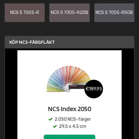
NCS S 7005-R
NCS S 7005-R20B
NCS S 7005-R50B
KÖP NCS-FÄRGFLÄKT
€189,95
NCS Index 2050
2.050 NCS-färger
29,5 x 4,5 cm