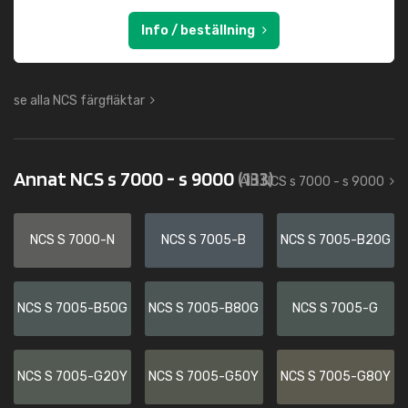
Info / beställning
se alla NCS färgfläktar
Annat NCS s 7000 - s 9000
(133)
Allt NCS s 7000 - s 9000
NCS S 7000-N
NCS S 7005-B
NCS S 7005-B20G
NCS S 7005-B50G
NCS S 7005-B80G
NCS S 7005-G
NCS S 7005-G20Y
NCS S 7005-G50Y
NCS S 7005-G80Y