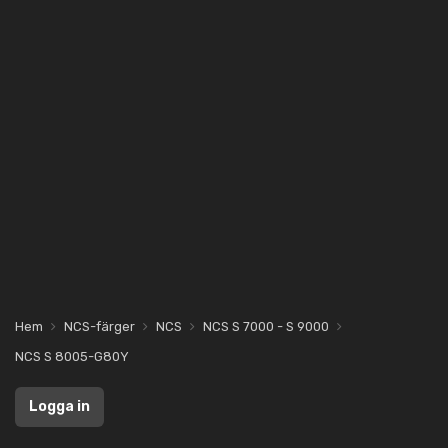
Hem
NCS-färger
NCS
NCS S 7000 - S 9000
NCS S 8005-G80Y
Logga in