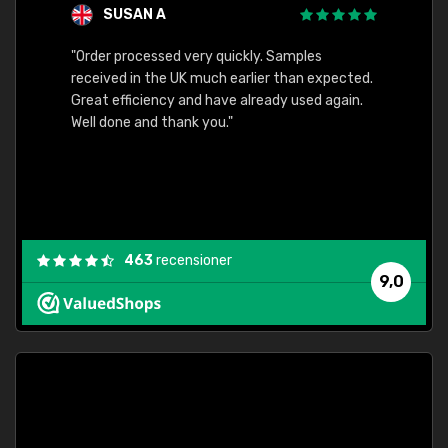
SUSAN A
"Order processed very quickly. Samples
"Sent 
received in the UK much earlier than expected.
Great efficiency and have already used again.
Well done and thank you."
463
recensioner
9,0