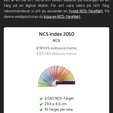
Det är en risk att fatta ett beslut baserat på visningen av en
färg på en digital skärm. För att vara säkra på rätt färg
rekommenderar vi att du använder en
fysisk NCS-färgfläkt
. På
denna webbplats kan du
köpa en NCS-färgfläkt
.
NCS Index 2050
NCS
€
189,95
exklusive moms
€
237,44
inklusive moms
2.050 NCS-färger
29,5 x 4,5 cm
10 färger per sida