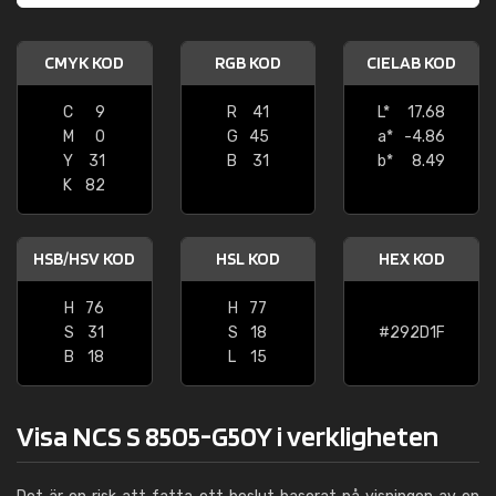
CMYK KOD
RGB KOD
CIELAB KOD
C
9
R
41
L*
17.68
M
0
G
45
a*
-4.86
Y
31
B
31
b*
8.49
K
82
HSB/HSV KOD
HSL KOD
HEX KOD
H
76
H
77
S
31
S
18
#292D1F
B
18
L
15
Visa NCS S 8505-G50Y i verkligheten