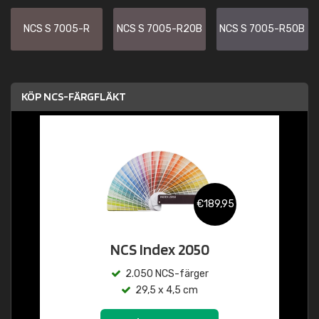
NCS S 7005-R
NCS S 7005-R20B
NCS S 7005-R50B
KÖP NCS-FÄRGFLÄKT
€189,95
NCS Index 2050
2.050 NCS-färger
29,5 x 4,5 cm