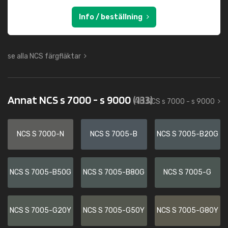
Info / beställning
se alla NCS färgfläktar
Annat NCS s 7000 - s 9000
(133)
Allt NCS s 7000 - s 9000
NCS S 7000-N
NCS S 7005-B
NCS S 7005-B20G
NCS S 7005-B50G
NCS S 7005-B80G
NCS S 7005-G
NCS S 7005-G20Y
NCS S 7005-G50Y
NCS S 7005-G80Y