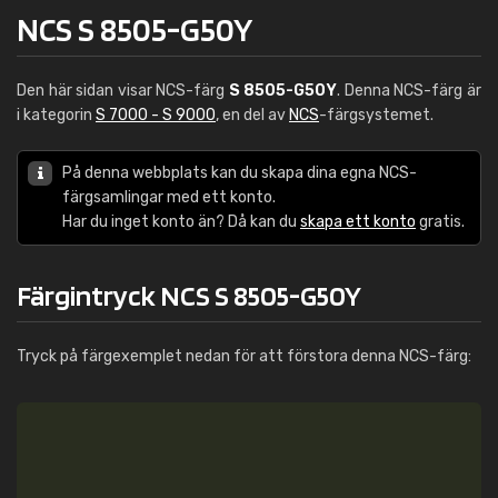
NCS S 8505-G50Y
Den här sidan visar NCS-färg
S 8505-G50Y
. Denna NCS-färg är
i kategorin
S 7000 - S 9000
, en del av
NCS
-färgsystemet.
På denna webbplats kan du skapa dina egna NCS-
färgsamlingar med ett konto.
Har du inget konto än? Då kan du
skapa ett konto
gratis.
Färgintryck NCS S 8505-G50Y
Tryck på färgexemplet nedan för att förstora denna NCS-färg: