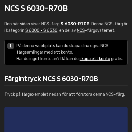
NCS S 6030-R70B
Den här sidan visar NCS-färg
S 6030-R70B
. Denna NCS-färg är
i kategorin
S 6000 - S 6530
, en del av
NCS
-färgsystemet.
På denna webbplats kan du skapa dina egna NCS-
färgsamlingar med ett konto.
Har du inget konto än? Då kan du
skapa ett konto
gratis.
Färgintryck NCS S 6030-R70B
Tryck på färgexemplet nedan för att förstora denna NCS-färg: