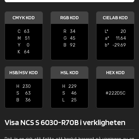
CMYK KOD
RGB KOD
CIELAB KOD
C
63
R
34
L*
20
M
51
G
45
a*
11.64
Y
0
B
92
b*
-29.69
K
64
HSB/HSV KOD
HSL KOD
HEX KOD
H
230
H
229
S
63
S
46
#222D5C
B
36
L
25
Visa NCS S 6030-R70B i verkligheten