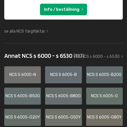
Info / beställning
se alla NCS färgfläktar
Annat NCS s 6000 - s 6530
(117)
Allt NCS s 6000 - s 6530
NCS S 6000-N
NCS S 6005-B
NCS S 6005-B20G
NCS S 6005-B50G
NCS S 6005-B80G
NCS S 6005-G
NCS S 6005-G20Y
NCS S 6005-G50Y
NCS S 6005-G80Y