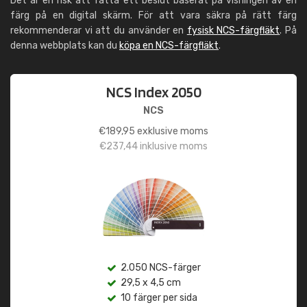
Det är en risk att fatta ett beslut baserat på visningen av en
färg på en digital skärm. För att vara säkra på rätt färg
rekommenderar vi att du använder en
fysisk NCS-färgfläkt
. På
denna webbplats kan du
köpa en NCS-färgfläkt
.
NCS Index 2050
NCS
€
189,95
exklusive moms
€
237,44
inklusive moms
2.050 NCS-färger
29,5 x 4,5 cm
10 färger per sida