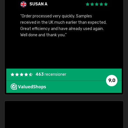
SUSAN A
"Order processed very quickly. Samples
"Sent 
received in the UK much earlier than expected.
Great efficiency and have already used again.
Well done and thank you."
463
recensioner
9,0